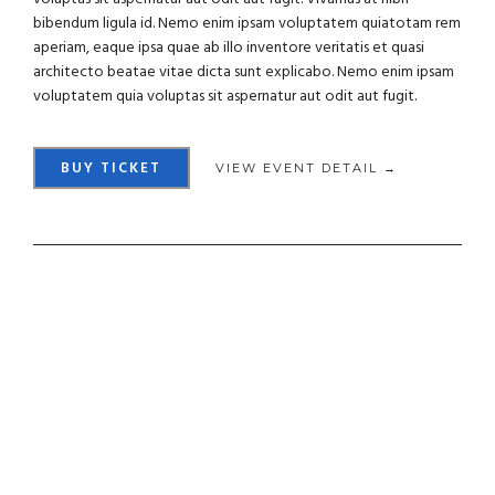
bibendum ligula id. Nemo enim ipsam voluptatem quiatotam rem
aperiam, eaque ipsa quae ab illo inventore veritatis et quasi
architecto beatae vitae dicta sunt explicabo. Nemo enim ipsam
voluptatem quia voluptas sit aspernatur aut odit aut fugit.
BUY TICKET
VIEW EVENT DETAIL →
© greenburn publishing 2024