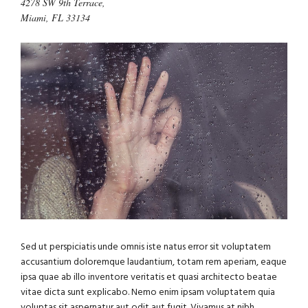
4278 SW 9th Terrace,
Miami, FL 33134
Sed ut perspiciatis unde omnis iste natus error sit voluptatem
accusantium doloremque laudantium, totam rem aperiam, eaque
ipsa quae ab illo inventore veritatis et quasi architecto beatae
vitae dicta sunt explicabo. Nemo enim ipsam voluptatem quia
voluptas sit aspernatur aut odit aut fugit. Vivamus at nibh