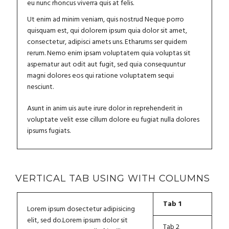
eu nunc rhoncus viverra quis at felis.
Ut enim ad minim veniam, quis nostrud Neque porro
quisquam est, qui dolorem ipsum quia dolor sit amet,
consectetur, adipisci amets uns. Etharums ser quidem
rerum. Nemo enim ipsam voluptatem quia voluptas sit
aspernatur aut odit aut fugit, sed quia consequuntur
magni dolores eos qui ratione voluptatem sequi
nesciunt.
Asunt in anim uis aute irure dolor in reprehenderit in
voluptate velit esse cillum dolore eu fugiat nulla dolores
ipsums fugiats.
VERTICAL TAB USING WITH COLUMNS
Tab 1
Lorem ipsum dosectetur adipisicing
elit, sed do.Lorem ipsum dolor sit
Tab 2